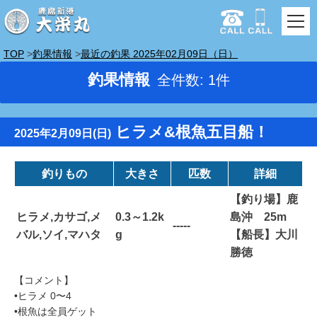
TOP
釣果情報
最近の釣果 2025年02月09日（日）
釣果情報
全件数: 1件
ヒラメ&根魚五目船！
2025年2月09日(日)
釣りもの
大きさ
匹数
詳細
【釣り場】鹿
ヒラメ,カサゴ,メ
0.3～1.2k
島沖 25m
-----
バル,ソイ,マハタ
g
【船長】大川
勝徳
【コメント】
•ヒラメ 0〜4
•根魚は全員ゲット