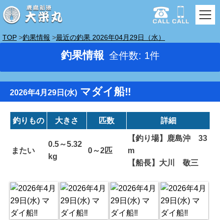
TOP
釣果情報
最近の釣果 2026年04月29日（水）
釣果情報
全件数: 1件
マダイ船‼️
2026年4月29日(水)
釣りもの
大きさ
匹数
詳細
【釣り場】鹿島沖 33
0.5～5.32
またい
0～2匹
m
kg
【船長】大川 敬三