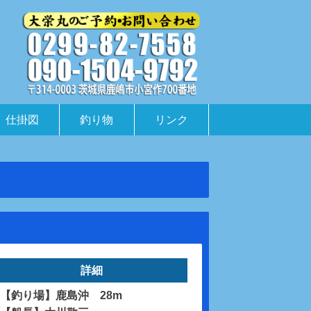
仕掛図
釣り物
リンク
詳細
【釣り場】鹿島沖 28m