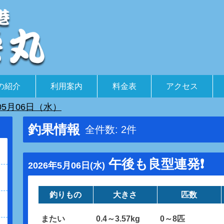
の紹介
利用案内
料金表
アクセス
05月06日（水）
釣果情報
全件数: 2件
午後も良型連発❗️
2026年5月06日(水)
釣りもの
大きさ
匹数
またい
0.4～3.57kg
0～8匹