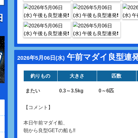
午前マダイ良型連発‼
2026年5月06日(水)
釣りもの
大きさ
匹数
またい
0.3～3.5kg
0～6匹
【コメント】
本日午前マダイ船、
朝から良型GETの船も‼️