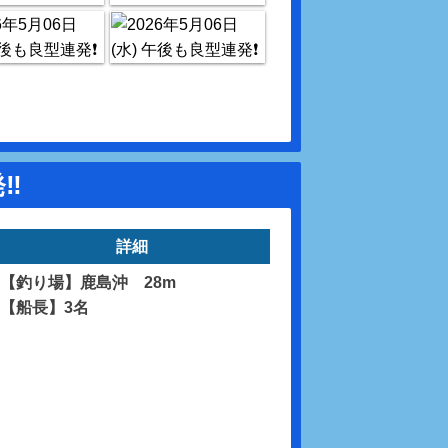
️
詳細
【釣り場】鹿島沖 28m
【船長】3名