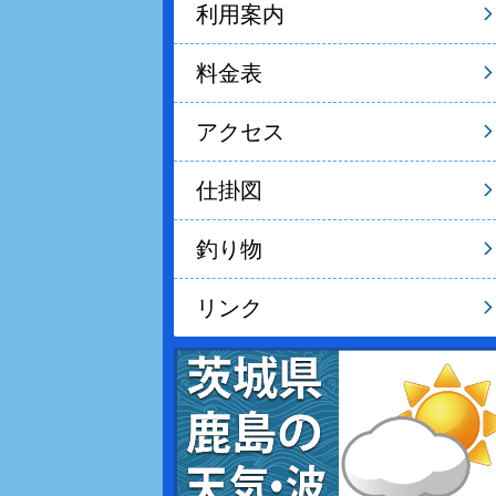
利用案内
料金表
アクセス
仕掛図
釣り物
リンク