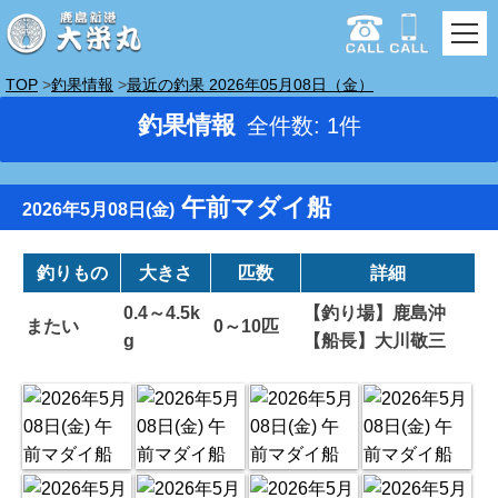
TOP
釣果情報
最近の釣果 2026年05月08日（金）
釣果情報
全件数: 1件
午前マダイ船
2026年5月08日(金)
釣りもの
大きさ
匹数
詳細
0.4～4.5k
【釣り場】鹿島沖
またい
0～10匹
g
【船長】大川敬三