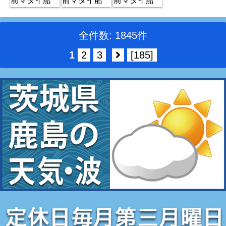
全件数: 1845件
1
2
3
[185]