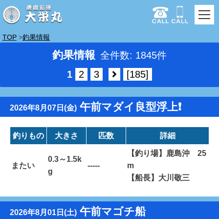
TOP
釣果情報
釣果情報
全件数: 1845件
1
2
3
[185]
午前マダイ良型浮上❗️
2026年8月07日(金)
釣りもの
大きさ
匹数
詳細
【釣り場】鹿島沖 25
0.3～1.5k
またい
-----
m
g
【船長】大川敬三
午前マゴチ船
2026年8月01日(土)