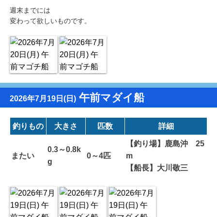
週末までには
変わって欲しいものです。
午前マダイ船
2026年7月19日(日)
釣りもの
大きさ
匹数
詳細
【釣り場】鹿島沖 25
0.3～0.8k
またい
0～4匹
m
g
【船長】大川敬三