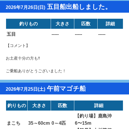
五目船出船しました。
2026年7月26日(日)
釣りもの
大きさ
匹数
詳細
五目
-----
-----
-----
【コメント】
お土産十分の方も‼️
ご乗船ありがとうございました！
午前マゴチ船
2026年7月25日(土)
釣りもの
大きさ
匹数
詳細
【釣り場】鹿島沖
まこち
35～60cm
0～4匹
6〜15m