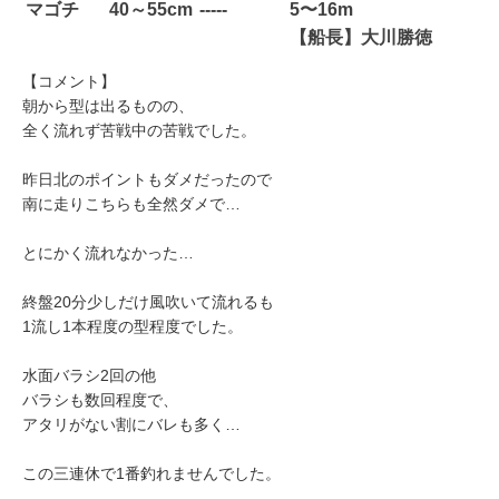
マゴチ
40～55cm
-----
5〜16m
【船長】大川勝徳
【コメント】
朝から型は出るものの、
全く流れず苦戦中の苦戦でした。
昨日北のポイントもダメだったので
南に走りこちらも全然ダメで…
とにかく流れなかった…
終盤20分少しだけ風吹いて流れるも
1流し1本程度の型程度でした。
水面バラシ2回の他
バラシも数回程度で、
アタリがない割にバレも多く…
この三連休で1番釣れませんでした。