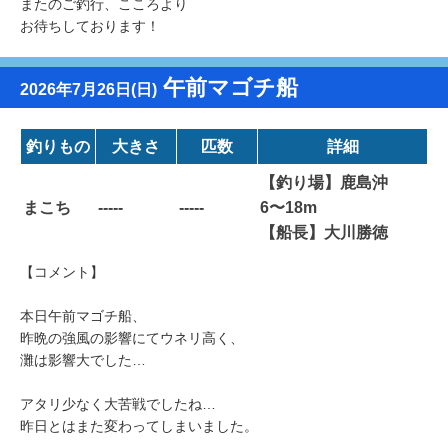
またのご釣行、こころより
お待ちしております！
午前マゴチ船
2026年7月26日(日)
釣りもの
大きさ
匹数
詳細
【釣り場】鹿島沖
まこち
-----
-----
6〜18m
【船長】大川勝徳
【コメント】
本日午前マゴチ船、
昨晩の強風の影響にてウネリ高く、
灘は影響大でした…
アタリ少なく大苦戦でしたね…
昨日とはまた変わってしまいました。