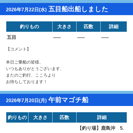
五目船出船しました
2026年7月22日(水)
釣りもの
大きさ
匹数
詳細
五目
-----
-----
-----
【コメント】
本日ご乗船の皆様、
いつもありがとうございます、
またのご釣行、こころより
お待ちしております！
午前マゴチ船
2026年7月20日(月)
釣りもの
大きさ
匹数
詳細
【釣り場】鹿島沖 5.