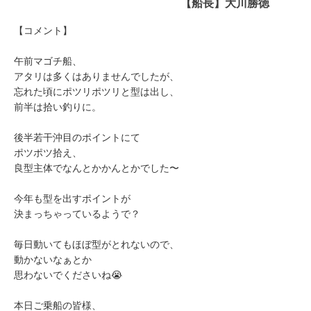
【船長】大川勝徳
【コメント】
午前マゴチ船、
アタリは多くはありませんでしたが、
忘れた頃にポツリポツリと型は出し、
前半は拾い釣りに。
後半若干沖目のポイントにて
ポツポツ拾え、
良型主体でなんとかかんとかでした〜
今年も型を出すポイントが
決まっちゃっているようで？
毎日動いてもほぼ型がとれないので、
動かないなぁとか
思わないでくださいね😭
本日ご乗船の皆様、