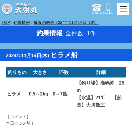
TOP
釣果情報
最近の釣果 2024年11月14日（木）
釣果情報
全件数: 1件
ヒラメ船
2024年11月14日(木)
釣りもの
大きさ
匹数
詳細
【釣り場】鹿嶋沖 25
m
ヒラメ
0.5～2kg
0～7匹
【水温】21℃ 【船
長】大川敬三
【コメント】
本日ヒラメ船！