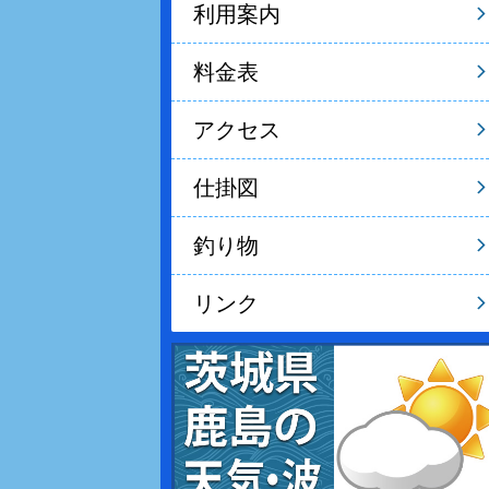
利用案内
料金表
アクセス
仕掛図
釣り物
リンク