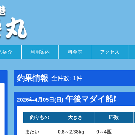
の紹介
利用案内
料金表
アクセス
釣果情報
全件数: 1件
午後マダイ船❗️
2026年4月05日(日)
釣りもの
大きさ
匹数
またい
0.8～2.38kg
0～4匹