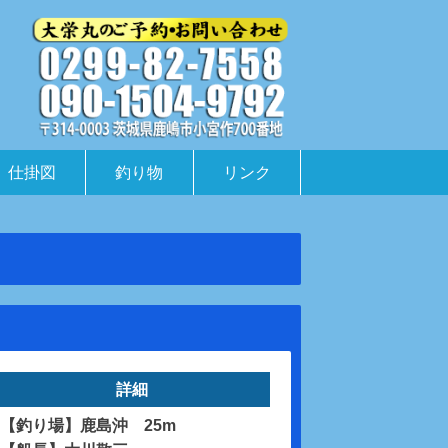
仕掛図
釣り物
リンク
詳細
【釣り場】鹿島沖 25m