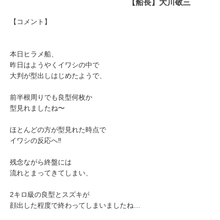
【船長】大川敬三
【コメント】
本日ヒラメ船、
昨日はようやくイワシの中で
大判が型出しはじめたようで、
前半根周りでも良型何枚か
型見れましたね〜
ほとんどの方が型見れた時点で
イワシの反応へ‼️
残念ながら終盤には
流れとまってきてしまい、
2キロ級の良型とスズキが
顔出した程度で終わってしまいましたね…