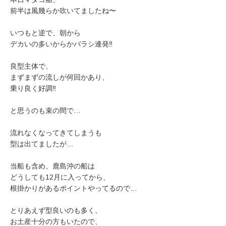
前半は風幾らか吹いてましたね〜
いつもと逆で、朝から
デカいの多いからかバラシ連発‼️
良型主体で、
まずまずの流しが何回かあり、
乗り良く好調‼️
と思うのも束の間で…
流れなくなってきてしまうも
型は出てましたが…
当船も含め、鹿島沖の船は
どうしても12月に入ってから、
根掛かりがあるポイントやってるので…
とりあえず型良いのも多く、
お土産十分の方もいたので、