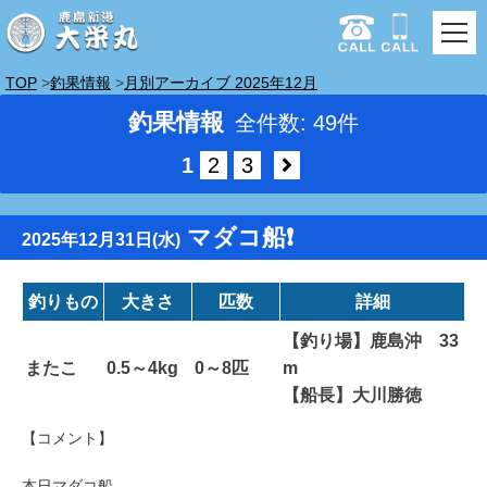
TOP
釣果情報
月別アーカイブ 2025年12月
釣果情報
全件数: 49件
1
2
3
マダコ船❗️
2025年12月31日(水)
釣りもの
大きさ
匹数
詳細
【釣り場】鹿島沖 33
またこ
0.5～4kg
0～8匹
m
【船長】大川勝徳
【コメント】
本日マダコ船、