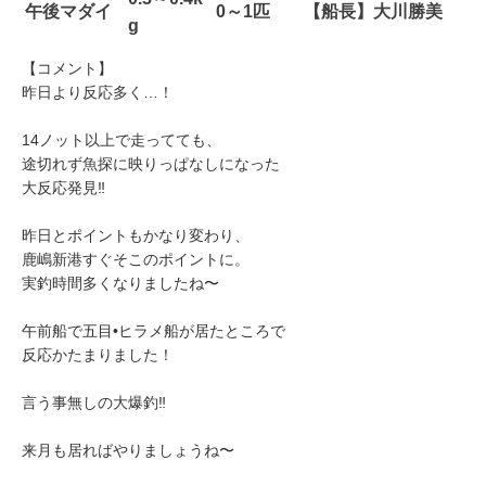
午後マダイ
0～1匹
【船長】大川勝美
g
【コメント】
昨日より反応多く…！
14ノット以上で走ってても、
途切れず魚探に映りっぱなしになった
大反応発見‼️
昨日とポイントもかなり変わり、
鹿嶋新港すぐそこのポイントに。
実釣時間多くなりましたね〜
午前船で五目•ヒラメ船が居たところで
反応かたまりました！
言う事無しの大爆釣‼️
来月も居ればやりましょうね〜