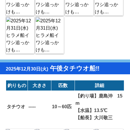
午後タチウオ船‼️
2025年12月30日(火)
釣りもの
大きさ
匹数
詳細
【釣り場】鹿島沖 15
m
タチウオ
-----
10～60匹
【水温】13.5℃
【船長】大川敬三