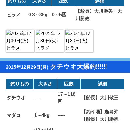
釣りもの
大きさ
匹数
詳細
【船長】大川勝美・大
ヒラメ
0.3～3kg
0～5匹
川勝徳
タチウオ大爆釣‼️‼️‼️
2025年12月29日(月)
釣りもの
大きさ
匹数
詳細
17～118
タチウオ
-----
【船長】大川敬三
匹
【釣り場】鹿島沖
マダコ
1～4kg
-----
【船長】大川勝徳
0.3～0.4k