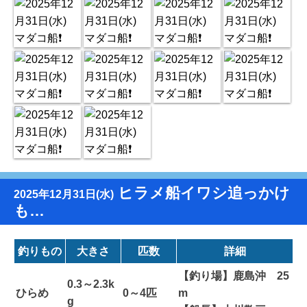
ヒラメ船イワシ追っかけ
2025年12月31日(水)
も…
釣りもの
大きさ
匹数
詳細
【釣り場】鹿島沖 25
0.3～2.3k
ひらめ
0～4匹
m
g