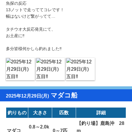
魚探の反応
13ノットで走っててコレです！
幅はないけど繋がってて…
タチウオ大反応発見にて、
お土産に‼️
多分皆様何かしら釣れました‼️
マダコ船
2025年12月29日(月)
釣りもの
大きさ
匹数
詳細
【釣り場】鹿島沖 28
0.8～2.0k
マダコ
0～7匹
m