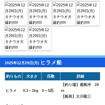
ヒラメ船
2025年12月29日(月)
釣りもの
大きさ
匹数
詳細
【釣り場】鹿島沖 28
ヒラメ
0.3～2kg
0～5匹
m
【船長】大川敬三